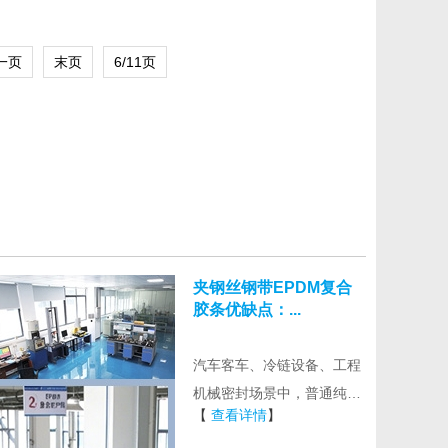
一页
末页
6/11页
夹钢丝钢带EPDM复合
胶条优缺点：...
汽车客车、冷链设备、工程
机械密封场景中，普通纯发
【
查看详情
】
泡EPDM胶条、单一密实胶