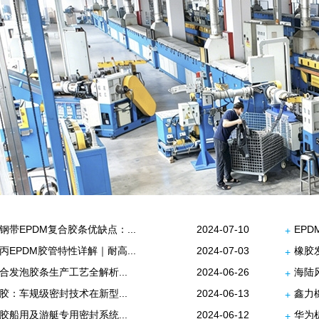
钢带EPDM复合胶条优缺点：...
2024-07-10
EP
+
丙EPDM胶管特性详解｜耐高...
2024-07-03
橡胶
+
合发泡胶条生产工艺全解析...
2024-06-26
海陆
+
胶：车规级密封技术在新型...
2024-06-13
鑫力
+
胶船用及游艇专用密封系统...
2024-06-12
华为
+