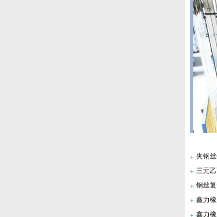
夹钢丝
+
三元乙
+
钢丝复
+
鑫力橡
+
鑫力橡
+