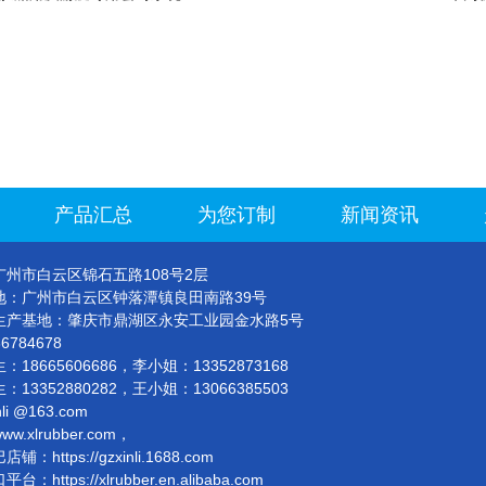
产品汇总
为您订制
新闻资讯
州市白云区锦石五路108号2层
地：广州市白云区钟落潭镇良田南路39号
生产基地：肇庆市鼎湖区永安工业园金水路5号
36784678
：18665606686，李小姐：13352873168
52880282，王小姐：13066385503
li @163.com
.xlrubber.com，
https://gzxinli.1688.com
https://xlrubber.en.alibaba.com