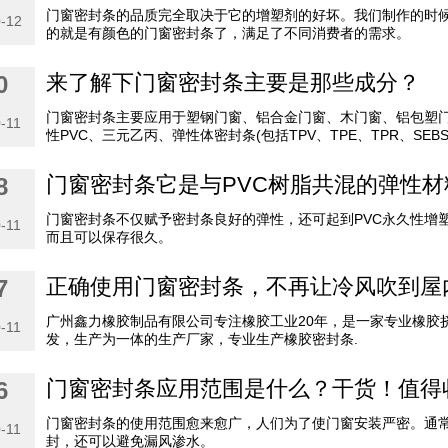
门窗密封条的品质完全取决于它的增塑剂的好坏。我们制作的时
-12
的就是有颜色的门窗密封条了，满足了不同消费者的需求。
来了解下门窗密封条主要是那些成分？
0
门窗密封条主要应用于塑钢门窗、铝合金门窗、木门窗、铝包塑门
-11
性PVC、三元乙丙、弹性体密封条(包括TPV、TPE、TPR、SEBS
门窗密封条它是与PVC树脂共混的弹性材
8
门窗密封条不仅赋予密封条良好的弹性，还可起到PVC永久性增
-11
而且可以保存很久。
正确使用门窗密封条，不再让冷风吹到屋
7
广州鑫力橡胶制品有限公司专注橡胶工业20年，是一家专业橡胶
-11
发，生产为一体的生产厂家，专业生产橡胶密封条.
门窗密封条应用范围是什么？干货！值得
6
门窗密封条的使用范围愈来愈广，人们为了使门窗安装严密。通
-11
封，还可以避免漏风渗水。