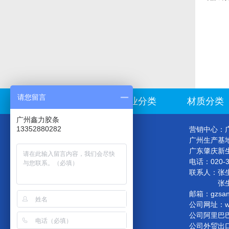
请您留言
首页
行业分类
材质分类
广州鑫力胶条
13352880282
营销中心：广
广州生产基
广东肇庆新
电话：020-
联系人：
张生
张生：133
邮箱：gzsan
公司网址：www
公司阿里巴巴店铺：
公司外贸出口平台：