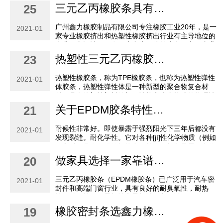
他重金属，可以回收，符合绿色建筑材料的要求。
三元乙丙橡胶条具有优异的耐水蒸气性
25
广州鑫力橡胶制品有限公司专注橡胶工业20年，是一
2021-01
家专业橡胶挤出和热塑性橡胶挤出行业有主导地位的
企业，集设计，研发，生产为一体的生产厂家，专业
生产橡胶密封条，发泡密封条， 幕墙胶条，门窗胶
热塑性三元乙丙橡胶条一种新型材料橡胶条
23
条，轨道...
热塑性橡胶条，称为TPE橡胶条，也称为热塑性弹性
2021-01
体胶条，热塑性弹性体是一种新型的聚合物复合材
料，具有热塑性塑料的加工性能和硫化橡胶的物理性
能。该材料做的产品不仅具有橡胶的高弹性，高强度
关于EPDM胶条特性的优势您知道多少？
21
和高回弹性...
耐候性非常好。即使暴露于强烈阳光下三年后都没有
2021-01
发现裂缝。耐化学性。它对各种[jí]性化学物质（例如
酸和碱）具有很强的抵抗力，并且在长期暴露下变化
很小。良好的冲击弹性和高回弹率。弹性在低温下保
做家具选择一家靠谱的封边密封条供应商真的很重要！
20
持良...
三元乙丙橡胶条（EPDM橡胶条）已广泛用于汽车密
2021-01
封件和高端门窗行业，具有良好的耐臭氧性，耐热
性，耐候性，低柔韧性和柔韧性。它可以用于耐臭
氧，耐候性和耐紫外线的场合。
橡胶密封条选鑫力橡胶制品厂_您要找的橡胶密封条都在这里!
19