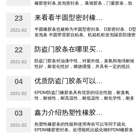
橡胶密封条,发泡密封条， 幕墙胶条，门窗胶条，轨
道交通胶条，舱盖胶条，电器防水条，机柜防水条,汽
车密封条,硅胶发泡条,三元乙丙复合胶条,轨道车辆...
来看看半圆型密封橡胶条有哪些特点？
23
半圆橡胶条也被称为半圆型密封条、D形密封条、D型
2021-02
发泡条 半圆带背胶自粘条、机箱机柜发泡隔音防撞密
封条，半圆橡胶条一般采用了三元乙丙（EPDM)为材
质，产品颜色是黑色（也可以按要求生产)，耐温范
防盗门胶条在哪里买？可以找广州鑫力橡胶制品
22
围...
防盗门胶条对油漆中性，对紫外线，臭氧和海绵耐候
2021-02
性好，耐老化性好，燃烧缓慢，并具有一定的抵抗
力。
优质防盗门胶条可以在哪里买？
04
EPDM防盗门橡胶条具有优异的综合性能，耐臭氧
2021-02
性，耐候性，耐高温性，耐低温性，耐化学性，耐多
种[jí]性溶质和相对低的密度；热塑性EPDM / PP防盗
门胶条由于橡胶的柔韧性和弹性可以通过塑料加...
鑫力介绍热塑性橡胶条的性能和优点
03
热塑性橡胶条的性能和使用寿命可以等同于硫化
2021-02
EPDM橡胶密封条。处理能耗比硫化物EPDM橡胶条
（相当于PVC）低。热塑性橡胶条不含卤素，铅和其