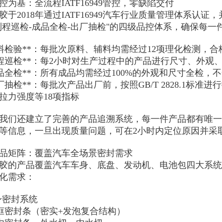
控为基：全流程IATF16949管控，零缺陷交付

胶于2018年通过IATF16949汽车行业质量管理体系认
制程巡检-成品全检-出厂抽检"的四级品控体系，确保每一
*来料检验**：每批次原料、辅料均需经过12项理化检测，合
*制程巡检**：每2小时对生产过程中的产品进行尺寸、外观
*成品全检**：所有成品均需经过100%的外观和尺寸全检，
*出厂抽检**：每批次产品出厂前，按照GB/T 2828.1
拉力强度等18项指标

我们还建立了完善的产品追溯系统，每一件产品都有唯一
等信息，一旦出现质量问题，可在2小时内定位原因并采取
品矩阵：覆盖汽车全场景密封需求

胶的产品覆盖汽车车身、底盘、发动机、电池包四大系统，
化需求：

车身密封系统

门框密封条（密实+发泡复合结构）
