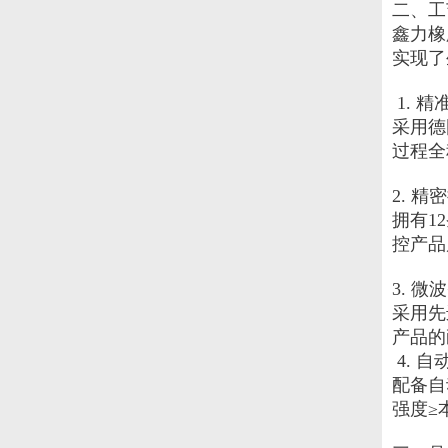
二、工
鑫力橡
实现了
 1. 
采用德
过程全
2. 精
拥有1
控产品
3. 微
采用先
产品的
 4. 
配备自
强度≥