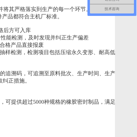
证，并将其严格落实到生产的每一个环节。我们建立了"来料

技术咨询
件产品都符合主机厂标准。

格后方可入库

、性能检测，及时发现并纠正生产偏差

不合格产品直接报废

标准进行抽样检测，检测项目包括压缩永久变形、耐高低温、耐

的追溯码，可追溯至原料批次、生产时间、生产设备、操
纠正措施。

可提供超过5000种规格的橡胶密封制品，满足不同车型