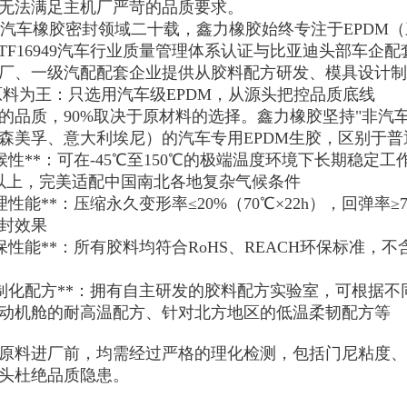
无法满足主机厂严苛的品质要求。

 深耕汽车橡胶密封领域二十载，鑫力橡胶始终专注于EPD
ATF16949汽车行业质量管理体系认证与比亚迪头部车
厂、一级汽配配套企业提供从胶料配方研发、模具设计制
原料为王：只选用汽车级EPDM，从源头把控品质底线

的品质，90%取决于原材料的选择。鑫力橡胶坚持"非汽
森美孚、意大利埃尼）的汽车专用EPDM生胶，区别于普
*耐候性**：可在-45℃至150℃的极端温度环境下长期稳定
以上，完美适配中国南北各地复杂气候条件

*物理性能**：压缩永久变形率≤20%（70℃×22h），回弹率
封效果

*环保性能**：所有胶料均符合RoHS、REACH环保标准
*定制化配方**：拥有自主研发的胶料配方实验室，可根据
动机舱的耐高温配方、针对北方地区的低温柔韧配方等

原料进厂前，均需经过严格的理化检测，包括门尼粘度、密
头杜绝品质隐患。
