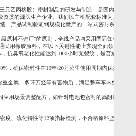
M（三元乙丙橡胶）密封制品的研发与制造，是国内少数同时

企配套资质的源头生产企业。我们以主机配套标准为基准，

造、产品试制验证到规模化量产的一站式密封系统解决方
车级原料不进厂"的原则，全线产品均采用国际知名品牌

通民用橡胶原料，在以下关键性能上实现全面领先：

工作，抗臭氧老化性能达到1000小时无裂纹，是普通橡胶

≥70%，确保密封件在10年/20万公里使用周期内保持稳

，不含重金属、多环芳烃等有害物质，满足整车车内空气质量

不同应用场景调整配方，如针对电池包密封的高阻燃配方、

度、硫化特性等12项指标检测，不合格原料坚决退回
