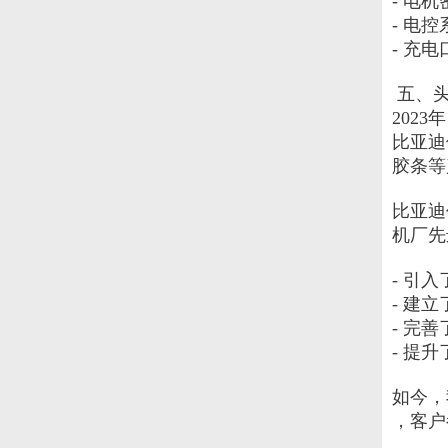
- 电机
- 电控
- 充电
 五、
202
比亚迪
胶条等
比亚迪
机厂先
- 引
- 建
- 完
- 提
如今，
，客户