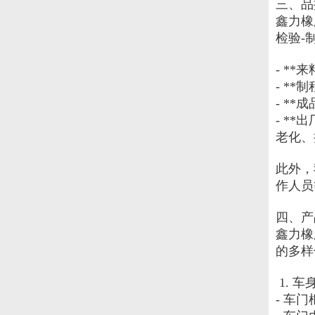
三、品
鑫力橡
检验-
- *
- *
- *
- *
老化、
此外，
作人员
四、产
鑫力橡
的多样
 1. 
- 车