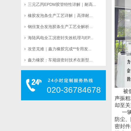
三元乙丙EPDM胶管特性详解｜耐高...
橡胶发泡条生产工艺详解｜高弹耐...
钢丝复合发泡胶条生产工艺全解析...
海陆风电全工况密封失效机理与EP...
攻坚克难｜鑫力橡胶完成**专用发...
鑫力橡胶：车规级密封技术在新型...
020-36784678
 
声振粗
却至关
   
防尘、
密封件