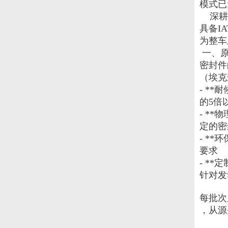
模式已
   
具备I
为整车
 一、
密封件
（埃克
- *
的5倍
- *
定的密
- *
要求

- *
针对发
每批次
，从源