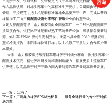
目同步开发、快速试样，凭借稳定的良品率与准时交付能力，收获合
作方品质认可。对标头部车企的高标准生产要求，公司同步迭代生产
管理、品控规范，把主机配套标准落地全品类产品生产，完成从普通
橡塑加工厂向
主机配套级密封零部件智造企业
的转型升级。
立足头部配套背书，鑫力橡胶面向全国整车厂、一二线汽配配套商开
放深度合作。依托比亚迪配套成熟工艺与量产经验，可承接各类新能
源、燃油车 EPDM 密封件定制开发，按需出具全套 PPAP 报批资料、
型式检测报告，来图来样快速打样，以主机原厂品质助力合作客户降
本增效。
未来，鑫力橡胶将持续深耕车用橡胶密封细分赛道，依托头部车企
配套技术沉淀，精进胶料研发与精密制造能力，拓展更多主流整车厂
供应链，以高品质密封产品助力国内新能源汽车产业链高质量发展。
上一篇：
没有了
下一篇：
广州鑫力橡胶EPDM泡棉条——服务全球行业的专业密封解
决方案