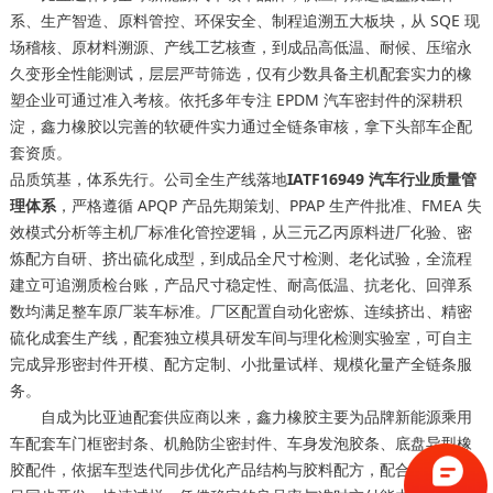
系、生产智造、原料管控、环保安全、制程追溯五大板块，从 SQE 现
场稽核、原材料溯源、产线工艺核查，到成品高低温、耐候、压缩永
久变形全性能测试，层层严苛筛选，仅有少数具备主机配套实力的橡
塑企业可通过准入考核。依托多年专注 EPDM 汽车密封件的深耕积
淀，鑫力橡胶以完善的软硬件实力通过全链条审核，拿下头部车企配
套资质。
品质筑基，体系先行。公司全生产线落地
IATF16949 汽车行业质量管
理体系
，严格遵循 APQP 产品先期策划、PPAP 生产件批准、FMEA 失
效模式分析等主机厂标准化管控逻辑，从三元乙丙原料进厂化验、密
炼配方自研、挤出硫化成型，到成品全尺寸检测、老化试验，全流程
建立可追溯质检台账，产品尺寸稳定性、耐高低温、抗老化、回弹系
数均满足整车原厂装车标准。厂区配置自动化密炼、连续挤出、精密
硫化成套生产线，配套独立模具研发车间与理化检测实验室，可自主
完成异形密封件开模、配方定制、小批量试样、规模化量产全链条服
务。
自成为比亚迪配套供应商以来，鑫力橡胶主要为品牌新能源乘用
车配套车门框密封条、机舱防尘密封件、车身发泡胶条、底盘异型橡
胶配件，依据车型迭代同步优化产品结构与胶料配方，配合车企新项