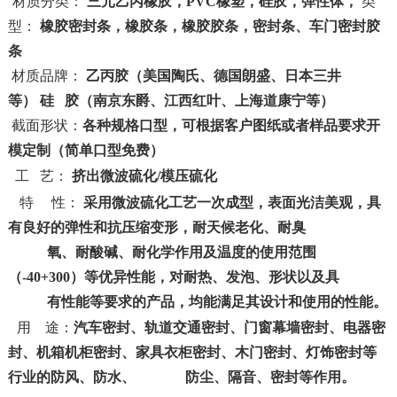
材质分类：
三元乙丙橡胶，PVC橡塑，硅胶，弹性体，
类
型：
橡胶密封条，橡胶条，橡胶胶条，密封条、车门密封胶
条
材质品牌：
乙丙胶（美国陶氏、德国朗盛、日本三井
等）
硅
胶（南京东爵、江西红叶、上海道康宁等）
截面形状：
各种规格口型，可根据客户图纸或者样品要求开
模定制（简单口型免费）
工 艺：
挤出微波硫化/模压硫化
特
性：
采用微波硫化工艺一次成型，表面光洁美观，具
有良好的弹性和抗压缩变形，耐天候老化、耐臭
氧、耐酸碱、耐化学作用及温度的使用范围
（-40+300）等优异性能，对耐热、发泡、形状以及具
有性能等要求的产品，均能满足其设计和使用的性能。
用 途：
汽车密封、轨道交通密封、门窗幕墙密封、电器
密
封
、机箱机柜
密封
、家具衣柜
密封
、木门
密封
、灯饰
密封
等
行业的防风、防水、 防
尘、隔音、密封等作用。