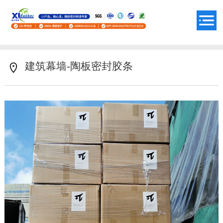
建筑幕墙-陶板密封胶条